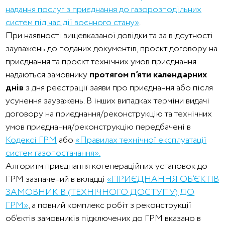
надання послуг з приєднання до газорозподільних
систем під час дії воєнного стану»
.
При наявності вищевказаної довідки та за відсутності
зауважень до поданих документів, проєкт договору на
приєднання та проєкт технічних умов приєднання
надаються замовнику
протягом п’яти календарних
днів
з дня реєстрації заяви про приєднання або після
усунення зауважень. В інших випадках терміни видачі
договору на приєднання/реконструкцію та технічних
умов приєднання/реконструкцію передбачені в
Кодексі ГРМ
або
«Правилах технічної експлуатації
систем газопостачання».
Алгоритм приєднання когенераційних установок до
ГРМ зазначений в вкладці
«ПРИЄДНАННЯ ОБ’ЄКТІВ
ЗАМОВНИКІВ (ТЕХНІЧНОГО ДОСТУПУ) ДО
ГРМ»
, а повний комплекс робіт з реконструкції
об’єктів замовників підключених до ГРМ вказано в