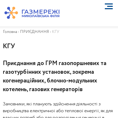
ПРО КОМПАНІЮ
ТЕХНІЧНЕ ОБСЛУГОВУВАННЯ ВБСГ
Головна
›
ПРИЄДНАННЯ
›
КГУ
ВАЖЛИВА ІНФОРМАЦІЯ
КОНТАКТИ
КГУ
КАР’ЄРА
ПРИЄДНАННЯ
Приєднання до ГРМ газопоршневих та
Біометан
газотурбінних установок, зокрема
КГУ
ОСОБИСТИЙ КАБІНЕТ
когенераційних, блочно-модульних
котелень, газових генераторів
Замовники, які планують здійснення діяльності з
виробництва електричної або теплової енергії, як для
власних потреб або для розподілення генерації в